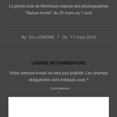
Le photo-club de Montlouis expose des photographies
“Nature morte” du 20 mars au 7 avril
2024-
03-
By:
Eric LEMOINE
On:
11 mars 2024
11
LAISSER UN COMMENTAIRE
Votre adresse e-mail ne sera pas publiée.
Les champs
obligatoires sont indiqués avec
*
Commentaire
*