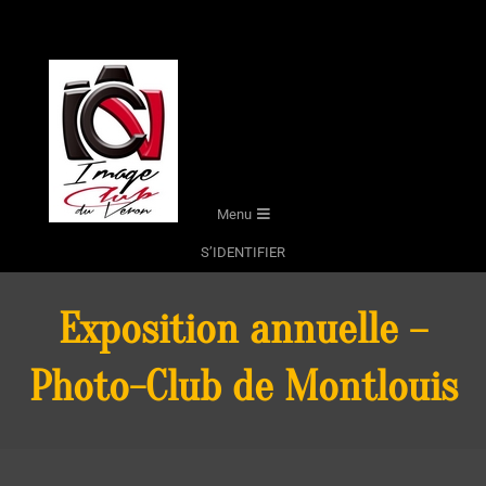
Skip
to
content
Secondary
Menu
Navigation
S’IDENTIFIER
Menu
Exposition annuelle –
Photo-Club de Montlouis