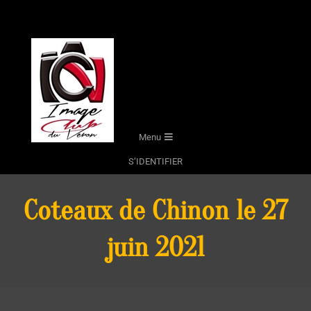
Skip
to
content
Secondary
Menu
Navigation
S’IDENTIFIER
Menu
Coteaux de Chinon le 27
juin 2021