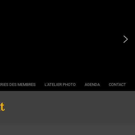
RIES DES MEMBRES
L’ATELIER PHOTO
AGENDA
CONTACT
Se
Na
t
Me