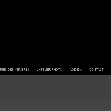
RIES DES MEMBRES
L’ATELIER PHOTO
AGENDA
CONTACT
Se
Na
Me