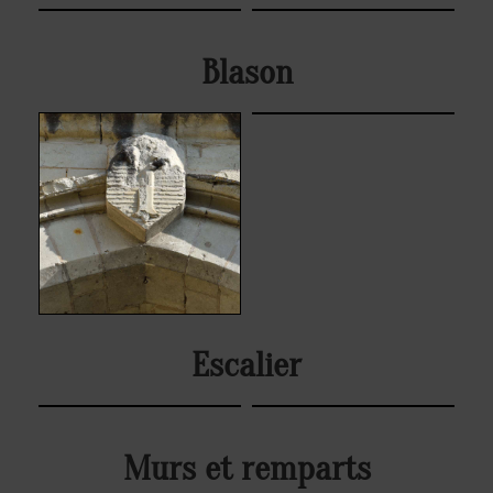
Blason
Escalier
Murs et remparts