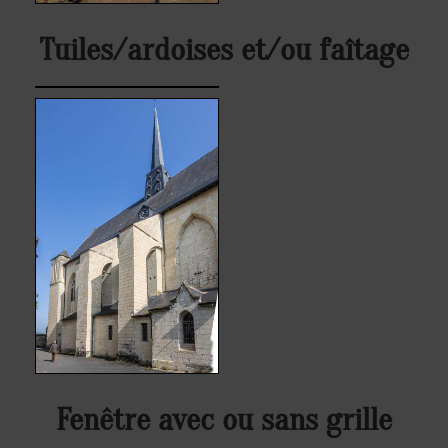
Tuiles/ardoises et/ou faîtage
Fenêtre avec ou sans grille