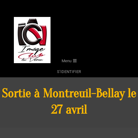
Skip
to
content
Secondary
Menu
Navigation
S’IDENTIFIER
Menu
Sortie à Montreuil-Bellay le
27 avril