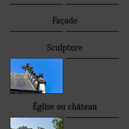
Façade
Sculpture
Église ou château