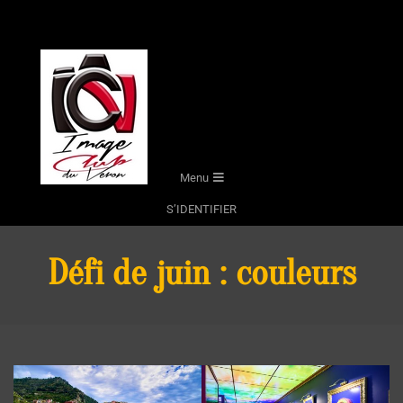
Skip
to
content
Secondary
Menu
Navigation
S’IDENTIFIER
Menu
Défi de juin : couleurs