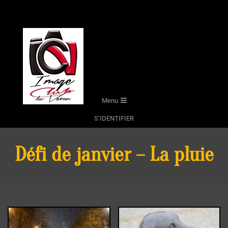
Skip
to
content
Secondary
Menu
Navigation
S’IDENTIFIER
Menu
Défi de janvier – La pluie