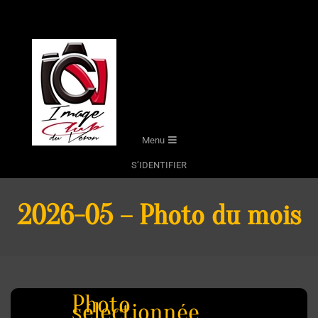
Skip
to
content
Secondary
Menu
Navigation
S’IDENTIFIER
Menu
2026-05 – Photo du mois
Photo
sélectionnée