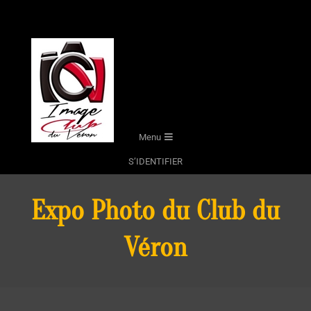
Skip
to
content
Secondary
Menu
Navigation
S’IDENTIFIER
Menu
Expo Photo du Club du
Véron