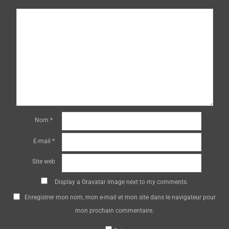
*
Nom
*
E-mail
*
Site web
Display a
Gravatar
image next to my comments.
Enregistrer mon nom, mon e-mail et mon site dans le navigateur pour
mon prochain commentaire.