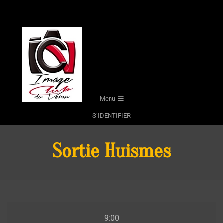
Skip
to
content
Secondary
Menu
Navigation
S’IDENTIFIER
Menu
Sortie Huismes
Sortie
9:00
Huismes