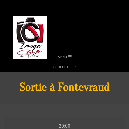
Skip
to
content
Secondary
Menu
Navigation
S’IDENTIFIER
Menu
Sortie à Fontevraud
Sortie
20:00
à