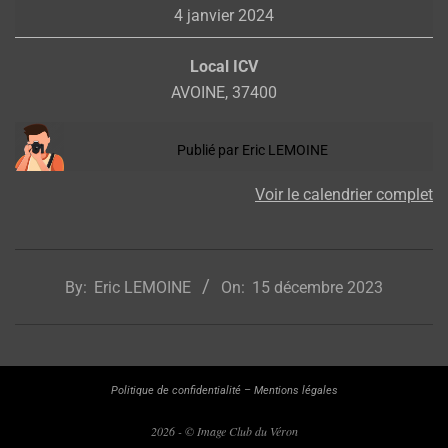
4 janvier 2024
Fontevraud
Local ICV
AVOINE
,
37400
Publié par
Eric LEMOINE
Voir le calendrier complet
2023-
12-
By:
Eric LEMOINE
On:
15 décembre 2023
15
Politique de confidentialité
–
Mentions légales
2026 - © Image Club du Véron