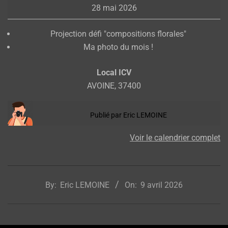
28 mai 2026
groupe
Projection défi "compositions florales"
Ma photo du mois !
Local ICV
AVOINE
,
37400
Publié par
Eric LEMOINE
Voir le calendrier complet
2026-
04-
By:
Eric LEMOINE
On:
9 avril 2026
09