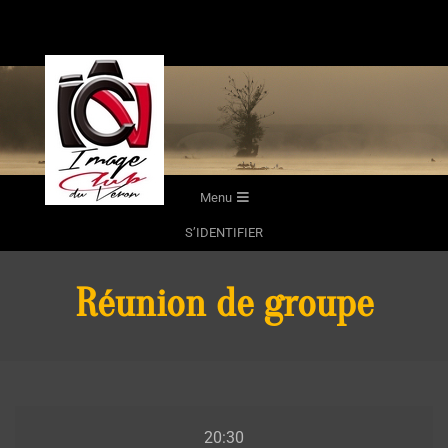
Skip
to
content
Secondary
Menu
Navigation
S’IDENTIFIER
Menu
Réunion de groupe
Réunion
20:30
de