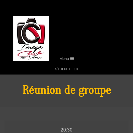
Skip
to
content
Secondary
Menu
Navigation
S’IDENTIFIER
Menu
Réunion de groupe
Réunion
20:30
de