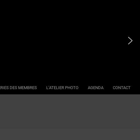
RIES DES MEMBRES
L’ATELIER PHOTO
AGENDA
CONTACT
Se
Na
Me