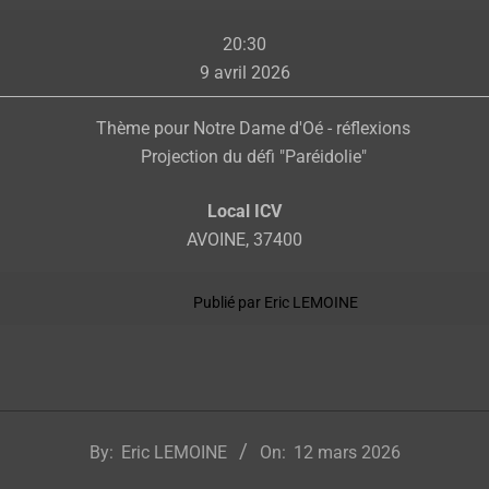
Réunion
20:30
de
9 avril 2026
groupe
Thème pour Notre Dame d'Oé - réflexions
Projection du défi "Paréidolie"
Local ICV
AVOINE
,
37400
Publié par
Eric LEMOINE
By:
Eric LEMOINE
On:
12 mars 2026