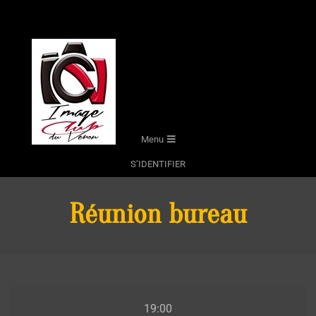
Skip
to
content
Secondary
Menu
Navigation
S’IDENTIFIER
Menu
Réunion bureau
Réunion
19:00
bureau