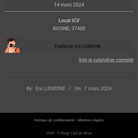
14 mars 2024
Local ICV
AVOINE
,
37400
Publié par
Eric LEMOINE
Voir le calendrier complet
2024-
03-
By:
Eric LEMOINE
On:
7 mars 2024
07
Politique de confidentialité
–
Mentions légales
2026 - © Image Club du Véron