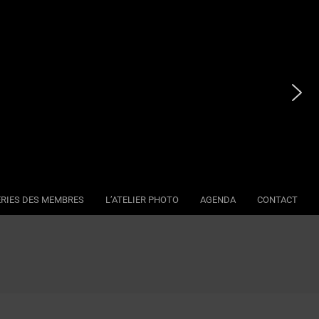
RIES DES MEMBRES
L’ATELIER PHOTO
AGENDA
CONTACT
Se
Na
Me