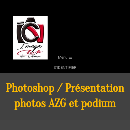
Skip
to
content
Secondary
Menu
Navigation
S’IDENTIFIER
Menu
Photoshop / Présentation
photos AZG et podium