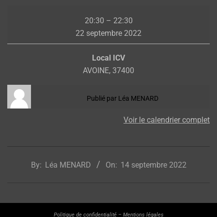
Photoshop
20:30
–
22:30
/
22 septembre 2022
Présentation
photos
Local ICV
AZG
AVOINE
,
37400
et
podium
Publié par
Léa MENARD
Voir le calendrier complet
2022-
09-
By:
Léa MENARD
On:
14 septembre 2022
14
Politique de confidentialité
–
Mentions légales