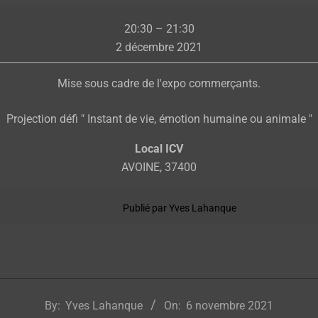
Mise
20:30
–
21:30
sous
2 décembre 2021
cadre
et
Mise sous cadre de l'expo commerçants.
défi
du
Projection défi " Instant de vie, émotion humaine ou animale "
mois
Local ICV
AVOINE
,
37400
Publié par
Yves Lahanque
By:
Yves Lahanque
On:
6 novembre 2021