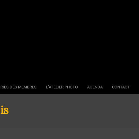
RIES DES MEMBRES
L’ATELIER PHOTO
AGENDA
CONTACT
Se
Na
is
Me