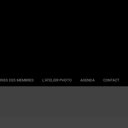
RIES DES MEMBRES
L’ATELIER PHOTO
AGENDA
CONTACT
Se
Na
Me