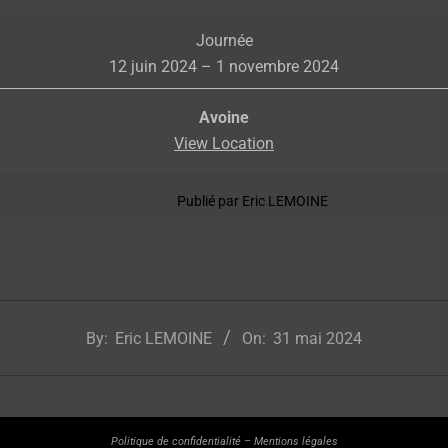
Expo
Journée
à
12 juin 2024
–
1 novembre 2024
AVOINE
Avoine
View Location
Publié par
Eric LEMOINE
By:
Eric LEMOINE
On:
31 mai 2024
Politique de confidentialité
–
Mentions légales