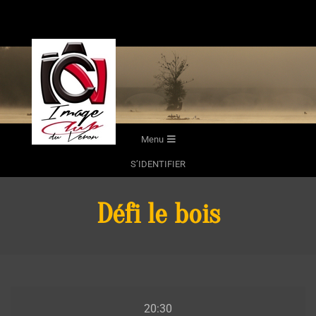
Skip
to
content
Secondary
Menu
Navigation
S’IDENTIFIER
Menu
Défi le bois
Défi
20:30
le