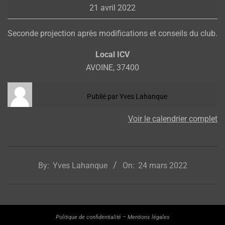
21 avril 2022
bois
Seconde projection après modifications et conseils du club.
Local ICV
AVOINE
,
37400
Publié par
Yves Lahanque
Voir le calendrier complet
2022-
03-
By:
Yves Lahanque
On:
24 mars 2022
24
Politique de confidentialité
–
Mentions légales