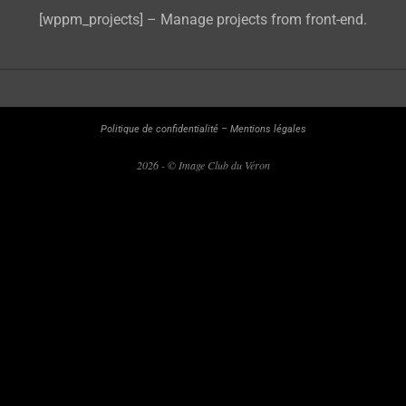
[wppm_projects] – Manage projects from front-end.
Politique de confidentialité
–
Mentions légales
2026 - © Image Club du Véron