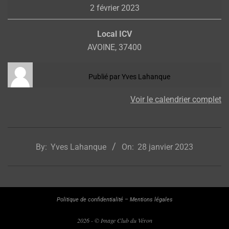
2 février 2023
médiathèque
Local ICV
AVOINE
,
37400
Publié par
Yves Lahanque
Voir le calendrier complet
2023-
01-
By:
Yves Lahanque
On:
28 janvier 2023
28
Politique de confidentialité
–
Mentions légales
2026 - © Image Club du Véron