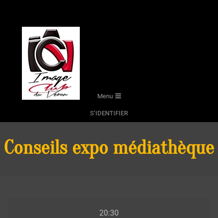
Skip
to
content
Secondary
Menu
Navigation
S’IDENTIFIER
Menu
Conseils expo médiathèque
Conseils
20:30
expo