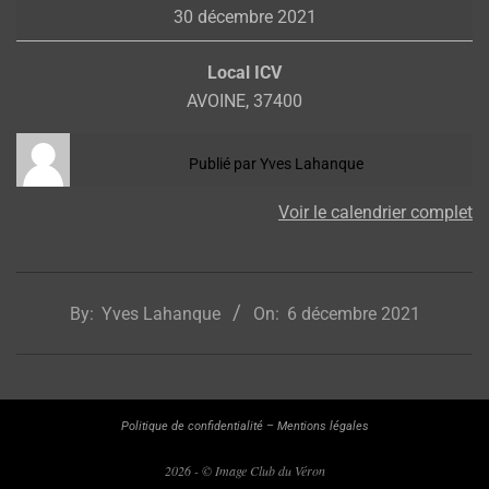
30 décembre 2021
réunion
Local ICV
AVOINE
,
37400
Publié par
Yves Lahanque
Voir le calendrier complet
2021-
12-
By:
Yves Lahanque
On:
6 décembre 2021
06
Politique de confidentialité
–
Mentions légales
2026 - © Image Club du Véron