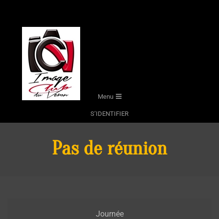
Skip
to
content
Secondary
Menu
Navigation
S’IDENTIFIER
Menu
Pas de réunion
Pas
Journée
de