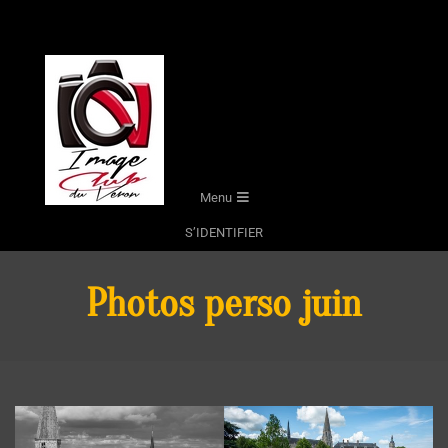
Skip
to
content
Secondary
Menu
Navigation
S’IDENTIFIER
Menu
Photos perso juin