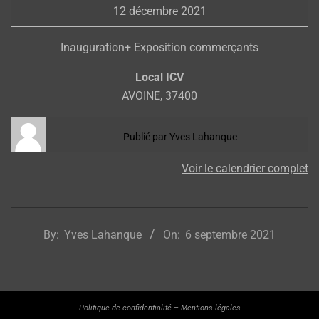
12 décembre 2021
ICV
Inauguration+ Exposition commerçants
Local ICV
AVOINE
,
37400
Publié par
Yves Lahanque
Voir le calendrier complet
2021-
09-
By:
Yves Lahanque
On:
6 septembre 2021
06
Politique de confidentialité
–
Mentions légales