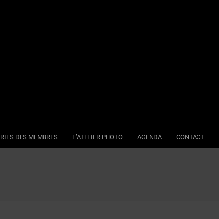
RIES DES MEMBRES
L’ATELIER PHOTO
AGENDA
CONTACT
Se
Na
Me