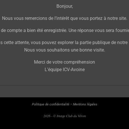
Bonjour,
Nous vous remercions de l’intérêt que vous portez à notre site.
de compte a bien été enregistrée. Une réponse vous sera fournie 
 cette attente, vous pouvez explorer la partie publique de notre 
Nous vous souhaitons une bonne visite.
Merci de votre compréhension
L’équipe ICV-Avoine
Politique de confidentialité
–
Mentions légales
2026 - © Image Club du Véron